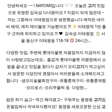
안녕하세요 ~~ ! NAYOMI입니다
오늘은
고기
맛집
으로 유명한 김숙성 다녀왔어요 !! 지점이 되게 많은데 ~
저는 그중에서 이태원점으로 방문했습니다 예약은 네이
버 예약, 캐치 테이블로 가능했어요 !!!
이태원역 1번 출
구 근처에 위치하고 있어요 !!!
♥
​ 김숙성 이태원점 ​
서
울 용산구 이태원동 118-18
24시간…
다양한 맛집, 주변에 롯데아울렛 의왕점까지 지금까지 많
이 사랑받고있는데요.. ​ 즐겁게 롯데아울렛 의왕점에서 쇼
핑을 끝내고 맛집을 찾다가 갑자기 오리
고기
가 먹고싶어
서 방문한 식당인데 괜찮아서 여러분들께 소개해드려고
합니다 ​ -생오리숯불회전구이 -유황훈제구이 -유황훈제찜
-오리로스 -오리주물럭 등 ​ 다양한…
밥은 하기 싫고~ 먹긴 해야겠고~ 구워주는 동명동
고기
집
돈벌집에서 저녁외식했어요! ​ 동명동 새로오픈한 신상
고