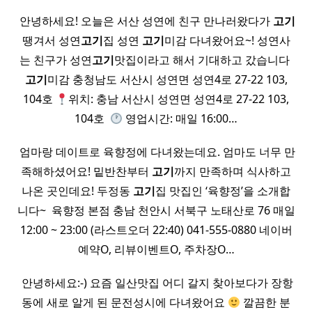
​ 안녕하세요! 오늘은 서산 성연에 친구 만나러왔다가
고기
땡겨서 성연
고기
집 성연
고기
미감 다녀왔어요~! 성연사
는 친구가 성연
고기
맛집이라고 해서 기대하고 갔습니다 ​
고기
미감 충청남도 서산시 성연면 성연4로 27-22 103,
104호
위치: 충남 서산시 성연면 성연4로 27-22 103,
104호 ​
영업시간: 매일 16:00…
​ 엄마랑 데이트로 육향정에 다녀왔는데요. 엄마도 너무 만
족해하셨어요! 밑반찬부터
고기
까지 만족하며 식사하고
나온 곳인데요! 두정동
고기
집 맛집인 ‘육향정’을 소개합
니다~ ​ 육향정 본점 충남 천안시 서북구 노태산로 76 매일
12:00 ~ 23:00 (라스트오더 22:40) 041-555-0880 네이버
예약O, 리뷰이벤트O, 주차장O…
​ 안녕하세요:-) 요즘 일산맛집 어디 갈지 찾아보다가 장항
동에 새로 알게 된 문전성시에 다녀왔어요
깔끔한 분