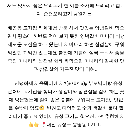
서도 맛까지 좋은 오리
고기
한 끼를 소개해 드리려고 합니
다 ​ 순천오리
고기
공원가든…
배곧동
고기
집 직화대첩 방문 해서 맛잇는 양념갈비 먹으
면서 평소에 한번도 먹어 보지 못한 양념갈비 미나리 비냉
새로운 도전을 하고 왔는데요 미나리 하면 삼겹살에 구워
먹었던 기억만 있는데요 불판에 기름에 살짝 구워서 숨을
죽인 미나리와 삼겹살 함께 싸먹으면 미나리의 알싸한 맛
과 삼겹살의 기름진 맛이 더해…
​ ​ ​ ​ 안녕하세요 윤쪽이에요 ٩(๑>ꇴ< ๑)و 부모님이랑 유성
근처에
고기
집을 찾다가 생갈비와 삼겹살을 같이 하는 곳
에 방문했는데 질이 좋은 숯불에 구워먹는
고기
란,, 맛없
을 수밖에 없됴
​ 반찬도 다양하고 숯과 생갈비 둘다 퀄
리티가 좋고 맛있어서​ 유성
고기
집 찾으신다면 추천해요
​
대전 유성구 봉명동 621-1…