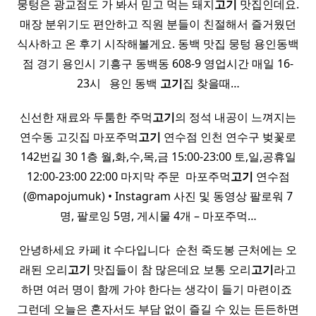
뭉텅은 광교점도 가 봐서 믿고 먹는 돼지
고기
맛집인데요.
매장 분위기도 편안하고 직원 분들이 친절해서 즐거웠던
식사하고 온 후기 시작해볼게요. 동백 맛집 뭉텅 용인동백
점 경기 용인시 기흥구 동백동 608-9 영업시간 매일 16-
23시 ​ ​ 용인 동백
고기
집 찾을때…
신선한 재료와 두툼한 주먹
고기
의 정석 내공이 느껴지는
연수동 고깃집 마포주먹
고기
연수점 인천 연수구 벚꽃로
142번길 30 1층 월,화,수,목,금 15:00-23:00 토,일,공휴일
12:00-23:00 22:00 마지막 주문 ​ 마포주먹
고기
연수점
(@mapojumuk) • Instagram 사진 및 동영상 팔로워 7
명, 팔로잉 5명, 게시물 4개 – 마포주먹…
안녕하세요 카페 it 수다입니다 ​ 순천 죽도봉 근처에는 오
래된 오리
고기
맛집들이 참 많은데요 보통 오리
고기
라고
하면 여러 명이 함께 가야 한다는 생각이 들기 마련이죠 ​
그런데 오늘은 혼자서도 부담 없이 즐길 수 있는 든든하면