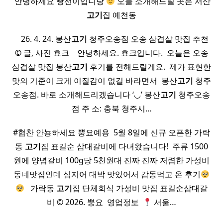
​ 안녕하세요 빵선이입니당
오늘 소개해드릴 곳은 서산
고기
집 예천동
​ ​ ​ 26. 4. 24. 봉산
고기
청주오송점 오송 삼겹살 맛집 추천
© 글, 사진 효크 ​ ​ ​ 안녕하세요. 효크입니다. ​ 오늘은 오송
삼겹살 맛집 봉산
고기
후기를 전해드릴게요. ​ 제가 표현한
맛의 기준이 크게 이질감이 없길 바라면서 ​ 봉산
고기
청주
오송점. 바로 소개해드리겠습니다 ‘◡’ 봉산
고기
청주오송
점 주 소: 충북 청주시…
#협찬 안뇽하세요 뿡요예용 ​ 5월 8일에 신규 오픈한 가락
동
고기
집 표길순 삼대갈비에 다녀왔습니다! ​ 주류 1500
원에 양념갈비 100g당 5천원대 진짜 진짜 저렴한 가성비
동네맛집인데 심지어 대박 맛있어서 감동먹고 온 후기
​ ​ 가락동
고기
집 단체회식 가성비 맛집 표길순삼대갈
비 © 2026. 뿡요 ​ 영업정보 ​
서울…