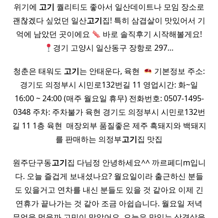
위기에
고기
퀄리티도 좋아서 일산데이트나 모임 장소로
괜찮겠다 싶었던 일산
고기
집! 특히 삼겹살이 맛있어서 기
억에 남았던 곳이에요
바로 솔직후기 시작해볼게요!
경기 고양시 일산동구 장항로 297…
청춘은 태워도
고기
는 안태운다, 육현 ​
기본정보 주소:
경기도 의정부시 시민로132번길 11 영업시간: 화~일
16:00 ~ 24:00 (매주 월요일 휴무) 전화번호: 0507-1495-
0348 주차: 주차불가 육현 경기도 의정부시 시민로132번
길 11 1층 육현 ​ 매장외부 품질좋은 제주 흑돼지와 백돼지
를 판매하는 의정부
고기
집 맛집
원주단구동
고기
집 다님정 안녕하세요^^ 까르페디m입니
다. 오늘 즐겁게 보내셨나요? 월요일이라 출근하신 분들
도 있을거고 연차를 내신 분들도 있을 것 같아요 이제 긴
연휴가 끝나가는 것 같아 조금 아쉽습니다. 월요일 저녁
무엇을 먹을까 고민이 많았어요. 오늘은 맛있는 삼겹살을