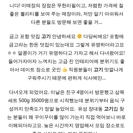
니다! 이매장의 장점은 무한리필이고, 저렴한 가격에 질
좋은 퀄리티를 보여 주는 매장이라, 저만 알기 아쉬워서
다른 분들도 방문해 보면 좋을 거…
금고 포항 맛집
고기
안녕하세요
다당씨에요! 포항에
금고라는 한돈 맛집이 있는데요 그렇게 유명하더라고요
ㅎㅎ 알콩이가 거기 유명하다고 가자고 해서 다녀왔어요! ​
들어가자마자 느껴지는 고급 진 인테리어에 분위기도 좋
아서 데이트 장소로 굿인
직원분들이
고기
맛깔나게
구워주시기 때문에 편하게 식사에만…
다녀오게 되었어요. 이날은 친구 4명이서 방문했고 삼목
세트 500g 35000원으로 시작했는데 분위기부터 음식 구
성까지 만족도가 정말 높았어요. ​ 유성 장대동
고기
집 찾
는 분들이 왜 꾸이꾸이를 많이 가는지 직접 먹어보니 바로
이해되더라고요. 늦은 시간까지 영업해서 모임 장소로도