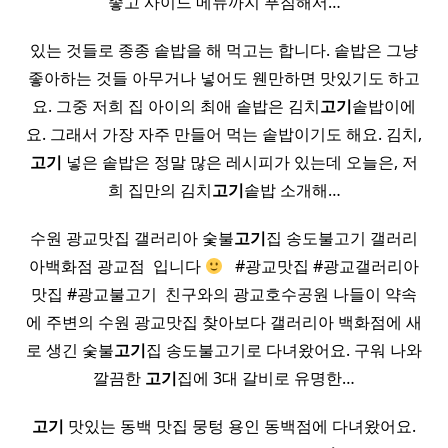
좋고 사이드 메뉴까지 푸짐해서…
있는 것들로 종종 솥밥을 해 먹고는 합니다. 솥밥은 그냥
좋아하는 것들 아무거나 넣어도 웬만하면 맛있기도 하고
요. 그중 저희 집 아이의 최애 솥밥은 김치
고기
솥밥이에
요. 그래서 가장 자주 만들어 먹는 솥밥이기도 해요. 김치,
고기
넣은 솥밥은 정말 많은 레시피가 있는데 오늘은, 저
희 집만의 김치
고기
솥밥 소개해…
수원 광교맛집 갤러리아 숯불
고기
집 송도불고기 갤러리
아백화점 광교점 ​ 입니다
​ ​ #광교맛집 #광교갤러리아
맛집 #광교불고기 ​ 친구와의 광교호수공원 나들이 약속
에 주변의 수원 광교맛집 찾아보다 갤러리아 백화점에 새
로 생긴 숯불
고기
집 송도불고기로 다녀왔어요. 구워 나와
깔끔한
고기
집에 3대 갈비로 유명한…
고기
맛있는 동백 맛집 뭉텅 용인 동백점에 다녀왔어요.