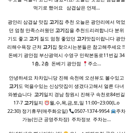
먹기로 했어요 ​ ​ 삼겹살은 언제…
광안리 삼겹살 맛집
고기
집 추천 오늘은 광안리에서 먹었
던 엄청 만족스러웠던
고기
집을 추천드리려합니다 분위
기도 좋고
고기
질도 엄청 좋았던
고기
맛집이랍니다 광안
리해수욕장 근처
고기
집 찾으시는분들은 참고해주세요 !! ​
돈베기 광안점 부산광역시 수영구 민락본동로11번길 34
1층, 2층 ​ 돈베기 광안점
주소…
안녕하세요 차차입니당 진해 속천에 오션뷰도 볼수있고
고기
도 먹을수있는 신상맛집이 생겼다고해서 얼른 다녀
와봤습니다 ​
고기
일지 경남 창원시 진해구 속천로84번길
17-7
고기
일지
월,수,목,금,토,일 11:00~23:00(L.o
22:30) 정기휴무(매주화요일)
0507-1374-9954
주차
가능(인근 공영주차장) ​ 주차정보 ​ 주차는…