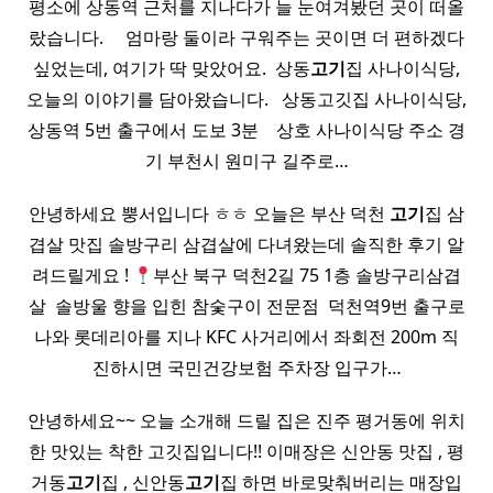
평소에 상동역 근처를 지나다가 늘 눈여겨봤던 곳이 떠올
랐습니다. ​ ​ ​ ​ 엄마랑 둘이라 구워주는 곳이면 더 편하겠다
싶었는데, 여기가 딱 맞았어요. ​ 상동
고기
집 사나이식당,
오늘의 이야기를 담아왔습니다. ​ ​ 상동고깃집 사나이식당,
상동역 5번 출구에서 도보 3분 ​ ​ ​ 상호 사나이식당 주소 경
기 부천시 원미구 길주로…
안녕하세요 뿡서입니다 ㅎㅎ 오늘은 부산 덕천
고기
집 삼
겹살 맛집 솔방구리 삼겹살에 다녀왔는데 솔직한 후기 알
려드릴게요 !
부산 북구 덕천2길 75 1층 솔방구리삼겹
살 ​ 솔방울 향을 입힌 참숯구이 전문점 ​ 덕천역9번 출구로
나와 롯데리아를 지나 KFC 사거리에서 좌회전 200m 직
진하시면 국민건강보험 주차장 입구가…
안녕하세요~~ 오늘 소개해 드릴 집은 진주 평거동에 위치
한 맛있는 착한 고깃집입니다!! 이매장은 신안동 맛집 , 평
거동
고기
집 , 신안동
고기
집 하면 바로맞춰버리는 매장입