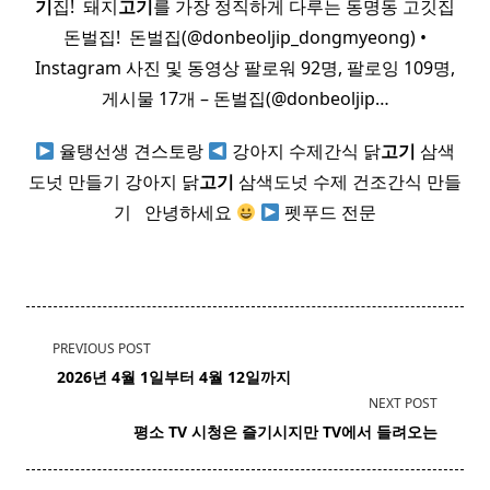
기
집! ​ 돼지
고기
를 가장 정직하게 다루는 동명동 고깃집
돈벌집! ​ 돈벌집(@donbeoljip_dongmyeong) •
Instagram 사진 및 동영상 팔로워 92명, 팔로잉 109명,
게시물 17개 – 돈벌집(@donbeoljip…
율탱선생 견스토랑
강아지 수제간식 닭
고기
삼색
도넛 만들기 강아지 닭
고기
삼색도넛 수제 건조간식 만들
기 ​ ​ 안녕하세요
펫푸드 전문
<span
PREVIOUS POST
class="nav-
​ 2026년 4월 1일부터 4월 12일까지
subtitle
NEXT POST
screen-
평소 TV 시청은 즐기시지만 TV에서 들려오는
reader-
text">Page</span>