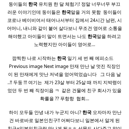
둥이들의
한국
유치원 한 달 체험기! 정말 너무너무 부끄
러운 이야기인데 둥이들은
한국
말을 거의 못함 ​ 둥이들이
코로나 베이비여서 태어나서부터 집에서 24시간 남편, 시
어머니, 내니와 같이 붙어 살다보니 무조건 영어로 소통을
해야했고 아이들이 말이 트면서는 나도
한국
말을 하려고
노력했지만 아이들이 영어로…
깜찍한 나로 시작하는
한국
일기 세 번 째 에피소드 ​ ​ ​
Previous image Next image 만재 만난 날 멋진 직장인
이 된 만재에게 맛난 저녁을 얻어먹었습니다 ​ ​ 그 다음 날
..!! 두둥 !!! 여기는 ​ 제가 23살 부터 25살 때 까지 지박령이
었던 두 번 째 직장이욥 ㅋ ​ 같은 건물에 친구 회사가 있을
확률을 ?? 푸항항 ​ 협회…
​ 하이 모두들 안녕 내가 누군지 아니?
한국
오자마자 만난
건 바로바로 일본인친구!! 어쩌다보니 일본에서 알게 된
친구+일본인친구랑 만나게 됨ㅎㅎ 선물도 사다주고 말이