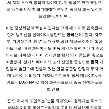
서 직접 투스크 총리를 맞이했고, 두 정상은 환한 표정으
로 악수를 나누며 화기애애한 분위기 속에서 회담 일정에
돌입했다. 방명록…
이번 정상회담의 핵심 아젠다는 크게 세 가지로 압축된다.
먼저 방위산업 협력이다. 폴란드는
한국
산 K2 전차, 자주
포, 다연장로켓 ‘천무’ 등 대규모 방산 계약을 이어온 핵심
파트너로, 이번 회담에서도 후속 계약과 협력 확대가 주요
의제로 다뤄졌다. 이어 경제안보 협력 역시 중요한 축으로
떠올랐다. 전기차 배터리와 소재 산업을 중심으로
한국
기
업들이 폴란드에 진출해 있는 만큼 공급망 안정과 투자 확
대 방안이 논의됐다. 마지막으로 국제 정세 대응이다. 폴
란드는 EU와 NATO 핵심 회원국으로서 중동 전쟁과 글로
벌 안보…
끈 또 하나의 포인트는 ‘선물 외교’였다. 청와대는 투스크
총리의 취미와 라이프스타일을 고려해 세심하게 선물을