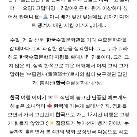
야~~~으잉? 고맙다잉~~? 갈아만든 배 뭔가 이상하다 싶
어서 봤더니 船=
아니 배가 맞긴 맞는데요 갑자기 디저
트 땡겨서 배민 시킴 이거지,,이게…
수필_먼 길 산문_
한국
수필문학관을 가다 수필문학관을
갈 때마다 그의 과감한 결단을 생각한다. 그는 누가 뭐라
해도
한국
수필문학의 지평을 확대시킨 인물이다. 그리 크
지 않은 키, 살짝 한쪽으로 기운 어깨에서 어찌 그리 그가
말하는 ‘수필전사(隨筆戰士)’로서의 힘이 솟구쳤단 말인
가. 홍억선(
한국
수필문학관 관장…
한국
여행 이야기
작년에 놓고간 단풍잎 예쁘게도
해놓은 소녀엄마
한국
에 가는게 설레서인지, 영화를
보면서 가서 그런건지
한국
으로 가는 12시간 비행은 그렇
게 힘들지 않았고 :)
집중도가 높아선지 뱅기 안에서 눈
물까지 흘리면서 본 4편의 영화 오징엇국 다음으로 먹고