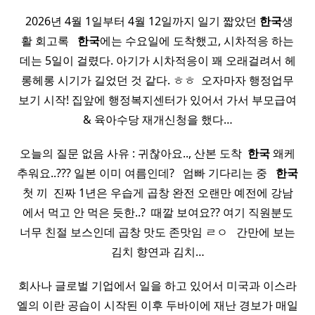
​ 2026년 4월 1일부터 4월 12일까지 일기 짧았던
한국
생
활 회고록 ​ ​
한국
에는 수요일에 도착했고, 시차적응 하는
데는 5일이 걸렸다. 아기가 시차적응이 꽤 오래걸려서 헤
롱헤롱 시기가 길었던 것 같다. ㅎㅎ ​ 오자마자 행정업무
보기 시작! 집앞에 행정복지센터가 있어서 가서 부모급여
& 육아수당 재개신청을 했다…
오늘의 질문 없음 사유 : 귀찮아요.., 산본 도착 ​
한국
왜케
추워요..??? 일본 이미 여름인데? ​ ​ 엄빠 기다리는 중 ​ ​
한국
첫 끼 ​ 진짜 1년은 우습게 곱창 완전 오랜만 예전에 강남
에서 먹고 안 먹은 듯한..? ​ 때깔 보여요?? 여기 직원분도
너무 친절 보스인데 곱창 맛도 존맛임 ㄹㅇ ​ ​ 간만에 보는
김치 향연과 김치…
회사나 글로벌 기업에서 일을 하고 있어서 미국과 이스라
엘의 이란 공습이 시작된 이후 두바이에 재난 경보가 매일