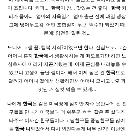
이 조집니다 ​ 커피….
한국
이 참… 맛있는 건 좋다. ​
한국
커
피가 좋아… ​ ​ 엄마의 사육일기 ​ 엄마 출근 전에 과일 냉장
고에 넣어두고감 ​ 어떤 조합일지 두근 ​ 백수가 되었기 때
문에! 얌전히 밀린 겜…
드디어 고생 끝, 행복 시작?이었으면 한다. 진심으로. 그간
어머니 혼자
한국
에서 생활하시는 게 떠오르기만 하면 노
심초사에 머리가 지끈거렸는데, 이제 근심을 내려놓을 수
있으니 고생이 끝난 셈이다. 해서 이제 남은 건
한국
으로
달려가 어머니 곁에서 생활하면서 어머니 모시고 남편과
맛난 거 실컷 먹을 수 있게…
나에게
한국
은 같은 미국땅에 살지만 자주 못만나게 된 친
구들을 만나기 미국보다 더 쉬운곳 ㅎㅎ ​ 같은 주 살다가
타주로 이사간 친구들이나 고딩친구들 중딩친구들 많이
들
한국
나와있어서 다시 봐진다는게 너무 신기! ​ 이번엔