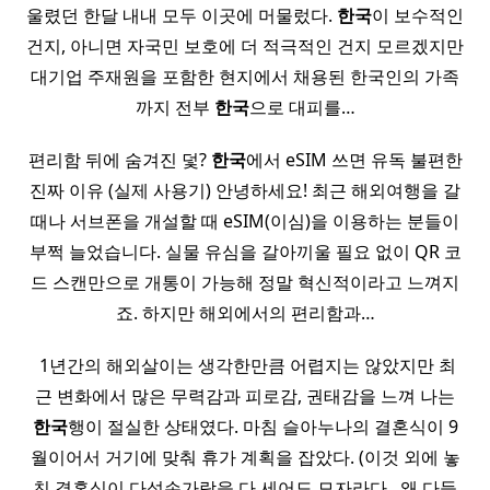
울렸던 한달 내내 모두 이곳에 머물렀다.
한국
이 보수적인
건지, 아니면 자국민 보호에 더 적극적인 건지 모르겠지만
대기업 주재원을 포함한 현지에서 채용된 한국인의 가족
까지 전부
한국
으로 대피를…
편리함 뒤에 숨겨진 덫?
한국
에서 eSIM 쓰면 유독 불편한
진짜 이유 (실제 사용기) 안녕하세요! 최근 해외여행을 갈
때나 서브폰을 개설할 때 eSIM(이심)을 이용하는 분들이
부쩍 늘었습니다. 실물 유심을 갈아끼울 필요 없이 QR 코
드 스캔만으로 개통이 가능해 정말 혁신적이라고 느껴지
죠. 하지만 해외에서의 편리함과…
​ 1년간의 해외살이는 생각한만큼 어렵지는 않았지만 최
근 변화에서 많은 무력감과 피로감, 권태감을 느껴 나는
한국
행이 절실한 상태였다. 마침 슬아누나의 결혼식이 9
월이어서 거기에 맞춰 휴가 계획을 잡았다. (이것 외에 놓
친 결혼식이 다섯손가락을 다 세어도 모자라다.. 왜 다들