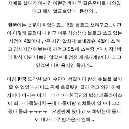
시애틀 살다가 이사간 이쁜덩생이 곧 결혼준비로 나와있
다고 해서 얼굴보았다 ​ ​ 동생의…
한국
에는 벚꽃이 피었다죠…. 3월 블로그 쓰려구요…시간
이 이렇게 흘렀다니 힝구 너무 싱숭생숭 블로그 쓰고 있는
시점이 4월이니 남은 시간 알차게 보내겠슈 ​ 4월에 쓰려
고 임시저장 해놨는데 까먹고 5월에 쓰는중,,^^ ​ 시작!! 밤
티 학식 이땐 나쁘진 않았는데 점점 개개개개밤티가 되고
있었던 디씨 음식임 학기가…
마침
한국
도착한 날이 수민이 생일이라 함께 촛불을 불어
줄 수 있었다 케이크 위에 초콜릿만 골라 먹고 와인 잔에
사이다 마시는 아기 ​ ​ ​ ㅋㅋㅋㅋ한국인의 밥상 퍼플라이스
에 죄다 나물&김치 근데 나물이랑 김치들이 얼마나 그리
웠나 몰라 ㅠㅠㅠㅠ ​ ​ ​ 오랜만에 왔다고 또 화났는데 동시
에 내가 너무 반가운지 옆에…