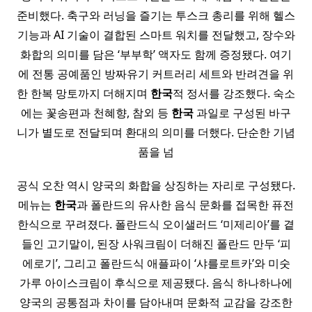
준비했다. 축구와 러닝을 즐기는 투스크 총리를 위해 헬스
기능과 AI 기술이 결합된 스마트 워치를 전달했고, 장수와
화합의 의미를 담은 ‘부부학’ 액자도 함께 증정됐다. 여기
에 전통 공예품인 방짜유기 커트러리 세트와 반려견을 위
한 한복 망토까지 더해지며
한국
적 정서를 강조했다. 숙소
에는 꽃송편과 천혜향, 참외 등
한국
과일로 구성된 바구
니가 별도로 전달되며 환대의 의미를 더했다. 단순한 기념
품을 넘
공식 오찬 역시 양국의 화합을 상징하는 자리로 구성됐다.
메뉴는
한국
과 폴란드의 유사한 음식 문화를 접목한 퓨전
한식으로 꾸려졌다. 폴란드식 오이샐러드 ‘미제리아’를 곁
들인 고기말이, 된장 사워크림이 더해진 폴란드 만두 ‘피
에로기’, 그리고 폴란드식 애플파이 ‘샤를로트카’와 미숫
가루 아이스크림이 후식으로 제공됐다. 음식 하나하나에
양국의 공통점과 차이를 담아내며 문화적 교감을 강조한