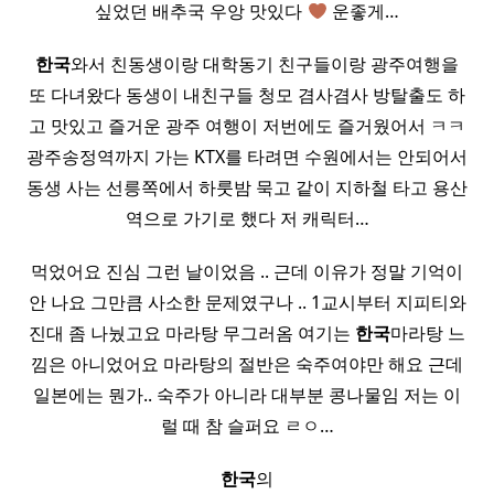
싶었던 배추국 우앙 맛있다
운좋게…
한국
와서 친동생이랑 대학동기 친구들이랑 광주여행을
또 다녀왔다 동생이 내친구들 청모 겸사겸사 방탈출도 하
고 맛있고 즐거운 광주 여행이 저번에도 즐거웠어서 ㅋㅋ
광주송정역까지 가는 KTX를 타려면 수원에서는 안되어서
동생 사는 선릉쪽에서 하룻밤 묵고 같이 지하철 타고 용산
역으로 가기로 했다 저 캐릭터…
먹었어요 진심 그런 날이었음 .. 근데 이유가 정말 기억이
안 나요 그만큼 사소한 문제였구나 .. 1교시부터 지피티와
진대 좀 나눴고요 마라탕 무그러옴 여기는
한국
마라탕 느
낌은 아니었어요 마라탕의 절반은 숙주여야만 해요 근데
일본에는 뭔가.. 숙주가 아니라 대부분 콩나물임 저는 이
럴 때 참 슬퍼요 ㄹㅇ…
한국
의