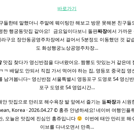
바로가기
친구들한테 말했더니 주말에 웨이팅만 해보고 방문 못해본 친구들
한 행궁동맛집 같아요! ​ ​ 금요일이다보니 돌판
짜장
에서 가까운
라구요 장안동공영주차장에서 걸어서 5분정도 이동했던 것 같습
도 화성행궁노상공영주차장…
장
맛집 찾다가 영신반점을 다녀왔어요. 짬뽕도 맛있는거 같은데
ㅋㅋ 배달도 안되서 직접 가서 먹어야 하는 집, 영등포 중국집 
를 남겨봅니다~ 영신반점 서울특별시 영등포구 도영로 54 영신반점
포구 도영로 54 영업시간…
태안 맛집으로 만리포 해수욕장 발 앞에서 즐기는 돌
짜장
과 시원
Taean, Korea · 2026.04.27 © 홍쥬 안녕하세요! 네이버 여행
만, 오늘은 맛집에 진심인 홍쥬입니다
​ 이번에 태안 만리포 
이브를 다녀오면서 만족…