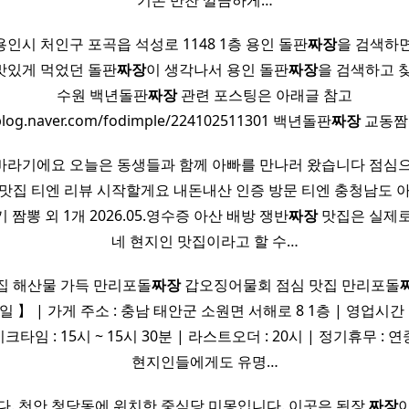
기본 반찬 깔끔하게…
인시 처인구 포곡읍 석성로 1148 1층 용인 돌판
짜장
을 검색하면
맛있게 먹었던 돌판
짜장
이 생각나서 용인 돌판
짜장
을 검색하고 찾
수원 백년돌판
짜장
관련 포스팅은 아래글 참고
/blog.naver.com/fodimple/224102511301 백년돌판
짜장
교동짬
바라기에요 오늘은 동생들과 함께 아빠를 만나러 왔습니다 점심으
맛집 티엔 리뷰 시작할게요 내돈내산 인증 방문 티엔 충청남도 
기 짬뽕 외 1개 2026.05.영수증 아산 배방 쟁반
짜장
맛집은 실제로
네 현지인 맛집이라고 할 수…
집 해산물 가득 만리포돌
짜장
갑오징어물회 점심 맛집 만리포돌
1일 】 | 가게 주소 : 충남 태안군 소원면 서해로 8 1층 | 영업시간 : 
크타임 : 15시 ~ 15시 30분 | 라스트오더 : 20시 | 정기휴무 : 
현지인들에게도 유명…
니다. 천안 청당동에 위치한 중식당 미몽입니다. 이곳은 된장
짜장