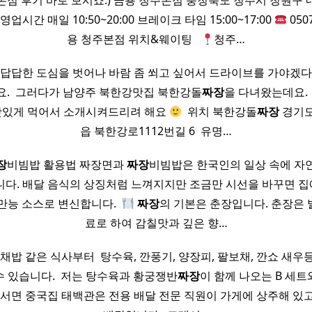
점 후기 바로 보시죠:) 금용 청주본점 충청북도 청주시 청원구 내
영업시간 매일 10:50~20:00 브레이크 타임 15:00~17:00
0507
용 청주본점 위치&웨이팅 ​ ​
청주…
 답답한 도심을 벗어나 바람 좀 쐬고 싶어서 드라이브를 가야겠다
. ​ 그러다가 남양주 북한강맛집 북한강돌
짜장
을 다녀왔는데요. 
 맛있게 먹어서 소개시켜드리려 해요
​ 위치 북한강돌
짜장
경기도
읍 북한강로1112번길 6 ​ 유명…
장
비빔밥 활용법 짜장면과
짜장
비빔밥은 한국인의 일상 속에 자
니다. 배달 음식의 상징처럼 느껴지지만 조금만 시선을 바꾸면 
만능 소스로 변신합니다. ​
짜장
의 기본은 춘장입니다. 춘장은 
료로 하여 감칠맛과 깊은 향…
잡채밥 같은 식사부터 ​ 탕수육, 깐풍기, 양장피, 팔보채, 깐쇼 새우
 있습니다. ​ 저는 탕수육과 황궁쟁반
짜장
이 함께 나오는 B 세
 서면 중국집 태백관은 전용 배달 전문 직원이 가게에 상주해 있