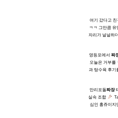
여기 갔다고 
ㅋㅋ 그만큼 유명
자리가 널널하더
영등포에서
짜
오늘은 거부를 
과 탕수육 후기
만리포돌
짜장
실속 조합
​ 
심인 홍쥬이지