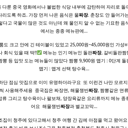
 다룬 중국 영화에서나 볼법한 식당 내부에 감탄하며 자리로 돌
다리도록 하죠. 가장 먼저 나온 음식은 물
짜장
. 춘장도 안 들어가
렇다고 국물이 많은 것도 아닌데 왜 물인지 알 수 없는 기묘한 음
에서는 종종 메뉴판에…
도 크고 안에 긴 테이블이 있었고 25,000원~45,000원인 가
 회식 있을 때 딱!!
메뉴는 인기 메뉴인 돌판
짜장
, 갈비돌판
뽕 등 입맛 도는 메뉴들이 많았다 짬뽕 9,900원 맵기 : 0단계 돌
맵기 : 맵게 선택 탕수육…
하단 점심 맛집으로 이미 유명하더라구요 ​ 또 이런건 나만 모르
씩 사용해주세용 ​ 중국집은 짜장면, 해물쟁반
짜장
, 짬뽕같은 면
밥류 그리고 탕수육이나 팔보채, 양장육같은 요리류까지 메뉴 종
어요 ​ 해물쟁반
짜장
과 별교꼬막…
조집이 청주에 있다고해서 청주 여행 간 김에 아점을 먹고 왔어요 