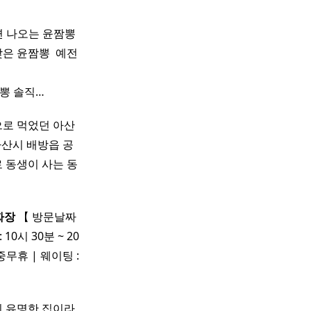
 나오는 윤짬뽕 ​
은 윤짬뽕 ​ 예전
뽕 솔직…
로 먹었던 아산
아산시 배방읍 공
 동생이 사는 동
짜장
【 방문날짜
10시 30분 ~ 20
연중무휴 | 웨이팅 :
이 유명한 집이라