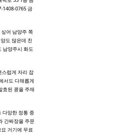
덕로 33 1층 금
-1408-0765 금
 싶어 남양주 쪽
​ 양도 많은데 친
 남양주시 화도
연스럽게 자리 잡
집에서도 다채롭게
발효된 콩을 주재
등 다앙한 정통 중
트와 간짜장을 주문
고요 거기에 무료