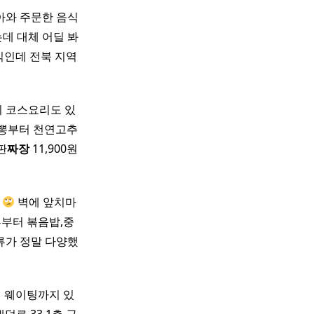
아와 주문한 음식
는데 대체 어딜 봐
식인데 전북 지역
성비 코스요리도 있
짬뽕부터 천연고추
판
짜장
11,900원
지
벽에 앞치마
류부터 볶음밥,중
류가 정말 다양했
​ 웨이팅까지 있