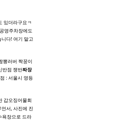
도 있더라구요ㅋ
 공영주차장에도
니다! 여기 말고
 짬뽕러버 짝꿍이
영신반점 쟁반
짜장
 : 서울시 영등
한 갑오징어물회
인플루언서, 사진에 진
해수욕장으로 드라