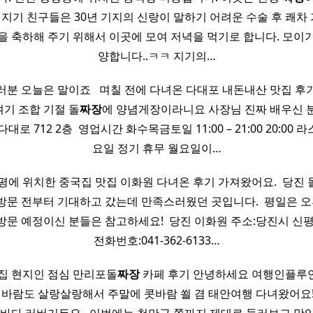
년 지기 친구들은 30년 기지의 신랑이 말하기 어려운 수술 후 쾌
을 축하해 주기 위해서 이곳에 모여 저녁을 먹기로 합니다. 모이기
양합니다..ㅋㅋ 지기의…
러분 오늘은 말이죠 ​ ​ 며칠 전에 다녀온 다대포 내돈내산 맛집 
 여기 조합 기절 돌
짜장
에 양념게장이라니요 사장님 진짜 배우신 분 ​
대로 712 2층 ​ 영업시간 화수목금토일 11:00 – 21:00 20:00
요일 정기 휴무 월요일이…
평에 위치한 중국집 맛집 이화원 다녀온 후기 가져왔어요. ​ 당진 
방문 전부터 기대하고 갔는데 만족스러웠던 곳입니다. ​ 평일은 오
문 예정이신 분들은 참고하세요! ​ 당진 이화원 주소:당진시 신평
전화번호:041-362-6133…
집 현지인 점심 만리포돌
짜장
카페 후기 안녕하세요 여행인플루
고 바람도 살랑살랑해서 주말에 콧바람 쐴 겸 태안여행 다녀왔어요!