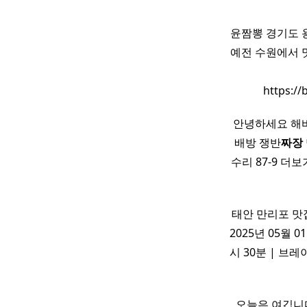
윤짬뽕 경기도 용
예전 수원에서 
https:/
안녕하세요 해
배방 쟁반
짜장
수리 87-9 더보
태안 만리포 맛
2025년 05월 0
시 30분 | 브레이
​ 오늘은 여깁