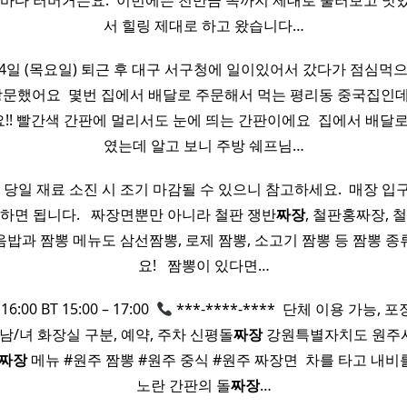
 바다 러버거든요. ​ 이번에는 천만금 쪽까지 제대로 둘러보고 맛
서 힐링 제대로 하고 왔습니다…
월 14일 (목요일) 퇴근 후 대구 서구청에 일이있어서 갔다가 점심먹
 방문했어요 ​ 몇번 집에서 배달로 주문해서 먹는 평리동 중국집인
! 빨간색 간판에 멀리서도 눈에 띄는 간판이에요 ​ 집에서 배달
였는데 알고 보니 주방 쉐프님…
 당일 재료 소진 시 조기 마감될 수 있으니 참고하세요. ​ 매장 
하면 됩니다. ​ ​ 짜장면뿐만 아니라 철판 쟁반
짜장
, 철판홍짜장, 
밥과 짬뽕 메뉴도 삼선짬뽕, 로제 짬뽕, 소고기 짬뽕 등 짬뽕 종
요! ​ ​ 짬뽕이 있다면…
6:00 BT 15:00 – 17:00 ​
***-****-**** ​ 단체 이용 가능, 
 남/녀 화장실 구분, 예약, 주차 신평돌
짜장
강원특별자치도 원주시
짜장
메뉴 #원주 짬뽕 #원주 중식 #원주 짜장면 ​ 차를 타고 내
노란 간판의 돌
짜장
…