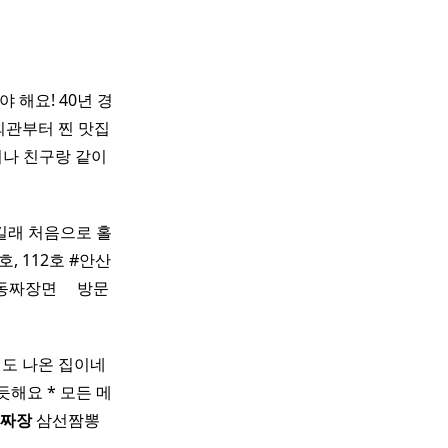
 해요! 40년 경
외관부터 찐 맛집
이나 친구랑 같이
했길래 처음으로 홀
, 112호 #안산
​ ​ ​ ​ 방문
에도 나온 집이네
듯해요 * 모든 메
짜장
삼선짬뽕 ​