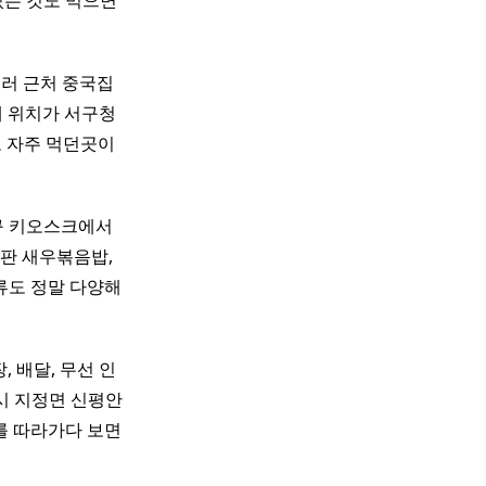
있는 것도 먹으면
으러 근처 중국집
데 위치가 서구청
로 자주 먹던곳이
입구 키오스크에서
철판 새우볶음밥,
류도 정말 다양해
포장, 배달, 무선 인
 지정면 신평안
비를 따라가다 보면