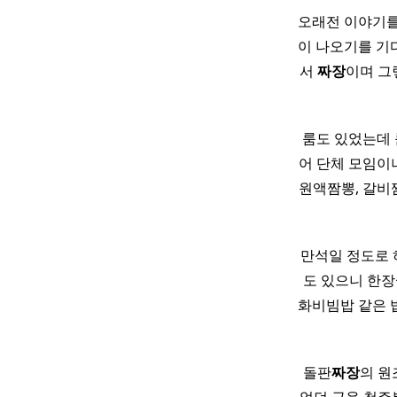
오래전 이야기를
이 나오기를 기
서
짜장
이며 그
룸도 있었는데 룸
어 단체 모임이나
원액짬뽕, 갈비짬
만석일 정도로 
도 있으니 한장
화비빔밥 같은 
돌판
짜장
의 원