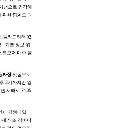
차 기념으로 건강해
 위한 핑계도 다
후기 들려드리러 왔
 ​ 기본 정보 위
 라스트오더 매주 월
돌
짜장
맛집으로
후 3시까지만 영
면 서해로 7135
언서 김쩡니입니
 제가 또 김바다