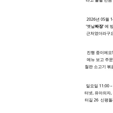
라고 불릴 만큼
2026년 05
‘옛날
짜장
‘ 에
근처였더라구요!
진행 중이에요!
메뉴 보고 주문
철판 소고기 볶음
일요일 11:00 – 1
터넷, 유아의자,
터길 26 ​ 신평돌