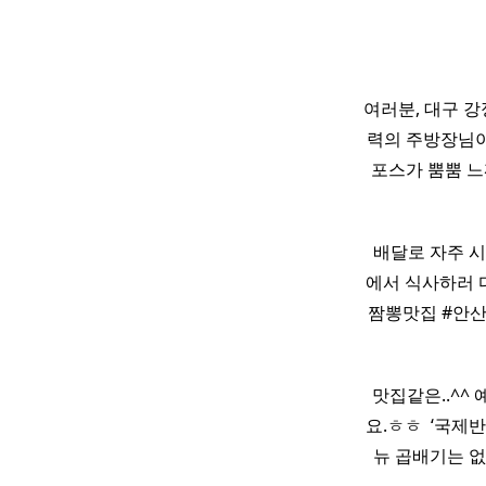
여러분, 대구 강
력의 주방장님이
포스가 뿜뿜 느
​ ​ 배달로 자주
에서 식사하러 다
짬뽕맛집 #안산중
맛집같은..^^
요.ㅎㅎ ​ ‘국
뉴 곱배기는 없