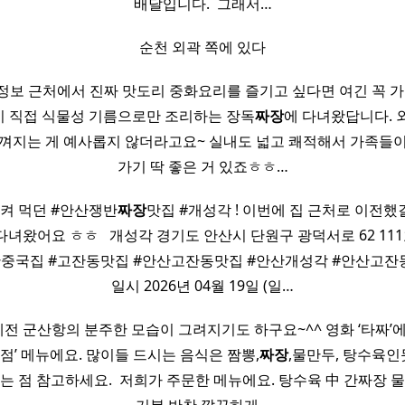
배달입니다. ​ 그래서…
순천 외곽 쪽에 있다
정보 근처에서 진짜 맛도리 중화요리를 즐기고 싶다면 여긴 꼭 가야
 직접 식물성 기름으로만 조리하는 장독
짜장
에 다녀왔답니다. 
껴지는 게 예사롭지 않더라고요~ 실내도 넓고 쾌적해서 가족들
가기 딱 좋은 거 있죠ㅎㅎ…
 시켜 먹던 #안산쟁반
짜장
맛집 #개성각 ! 이번에 집 근처로 이전
녀왔어요 ㅎㅎ ​ ​ 개성각 경기도 안산시 단원구 광덕서로 62 111호
국집 #고잔동맛집 #안산고잔동맛집 #안산개성각 #안산고잔동짜장면 
일시 2026년 04월 19일 (일…
 예전 군산항의 분주한 모습이 그려지기도 하구요~^^ 영화 ‘타짜’
제반점’ 메뉴에요. 많이들 드시는 음식은 짬뽕,
짜장
,물만두, 탕수육인
는 점 참고하세요. ​ 저희가 주문한 메뉴에요. 탕수육 中 간짜장 물