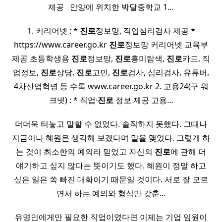
제공 ​ ​ 안양에 위치한 박달중학교 1…
1. 커리어넷 : *
진로
정보망, 직업심리검사 제공 *
https://www.career.go.kr
진로
정보망 커리어넷 교육부
제공 초등학생용
진로
정보망,
진로
흥미탐색,
진로
카드, 직
업정보,
진로
상담,
진로
고민,
진로
검사, 심리검사, 유튜버,
4차산업혁명 등 수록 www.career.go.kr 2. 고용24(구 워
크넷) : * 직업·
진로
정보 제공 고용…
더더욱 터놓고 말할 수 없었다. 솔직하지 못했다. 그때나
지금이나 혜원은 생각해 보겠다며 말을 맺었다. 그렇게 하
는 것이 최소한의 예의라 믿었고 자신의
진로
에 관해 더
얘기하고 싶지 않다는 뜻이기도 했다. 혜원이 정말 하고
싶은 일은 쏙 빠진 대화이기 때문일 것이다. 서로 잘 모르
면서 하는 예의와 형식만 갖춘…
유명인에게만 필요한 직업이였다면 이제는 기업 임원이